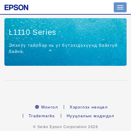
Шилж
жоло
L1110 Series
Энэхүү тайлбар нь уг бүтээгдэхүүнд байхгүй
байна.
Монгол
Хэрэглэх нөхцөл
Trademarks
Нууцлалын мэдэгдэл
© Seiko Epson Corporation
2026