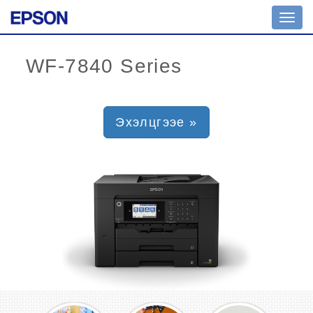
Toggl
navig
Эхэлцгээе »