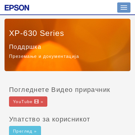
Toggl
navig
XP-630 Series
Поддршка
Преземање и документација
Погледнете Видео прирачник
YouTube
»
Упатство за корисникот
Преглед »