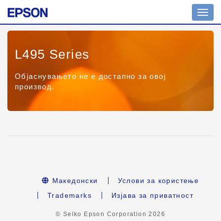
Toggl
navig
L495 Series
Објаснувањето не е достапно за овој
производ.
Македонски
Услови за користење
Trademarks
Изјава за приватност
© Seiko Epson Corporation
2026