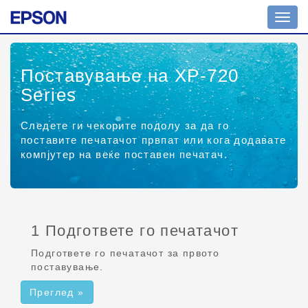
Вкл./
искл.
навиг
Поставување на XP-720
Series
Следете ги чекорите подолу за да го
поставите печатачот првпат или кога додавате
компјутер на веќе поставен печатач.
1 Подгответе го печатачот
Подгответе го печатачот за првото
поставување.
Преглед »