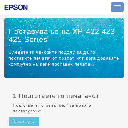
Вкл./
искл.
навиг
Поставување на XP-422 423
425 Series
Следете ги чекорите подолу за да го
поставите печатачот првпат или кога додавате
компјутер на веќе поставен печатач.
1 Подгответе го печатачот
Подгответе го печатачот за првото
поставување.
Преглед »