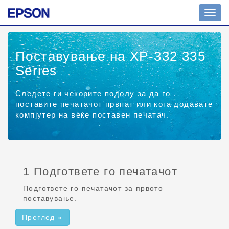
Вкл./
искл.
навиг
Поставување на XP-332 335
Series
Следете ги чекорите подолу за да го
поставите печатачот првпат или кога додавате
компјутер на веќе поставен печатач.
1 Подгответе го печатачот
Подгответе го печатачот за првото
поставување.
Преглед »