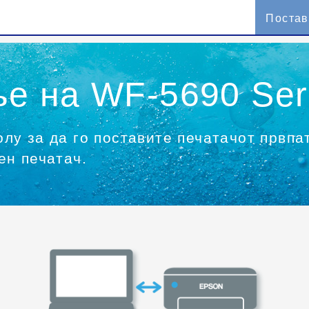
Поста
е на WF-5690 Ser
лу за да го поставите печатачот првпа
ен печатач.