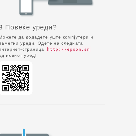
3 Повеќе уреди?
Можете да додадете уште компјутери и
паметни уреди. Одете на следната
интернет-страница
http://epson.sn
од новиот уред!