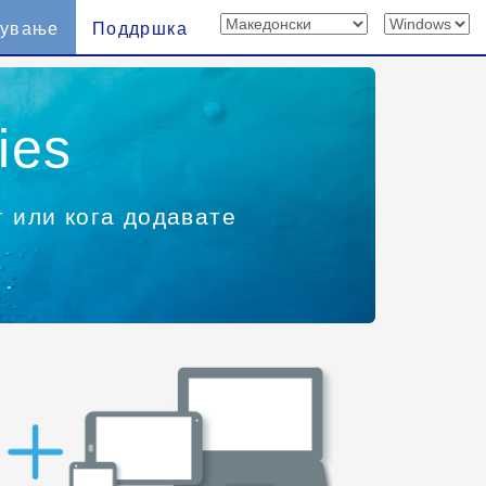
вување
Поддршка
ies
т или кога додавате