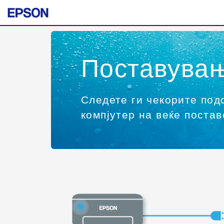
Поставувањ
Следете ги чекорите подо
компјутер на веќе постав