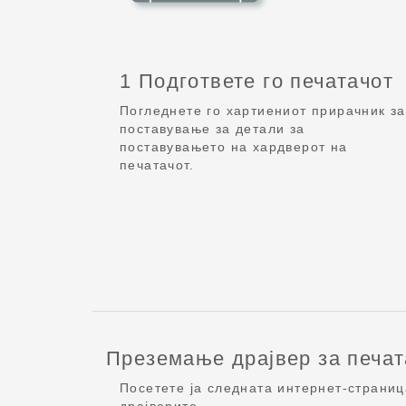
1 Подгответе го печатачот
Погледнете го хартиениот прирачник за
поставување за детали за
поставувањето на хардверот на
печатачот.
Преземање драјвер за печат
Посетете ја следната интернет-страниц
драјверите.