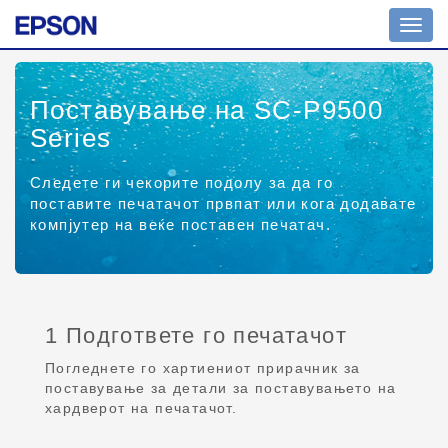
Toggl
navig
Поставување на SC-P9500
Series
Следете ги чекорите подолу за да го
поставите печатачот првпат или кога додавате
компјутер на веќе поставен печатач.
1 Подгответе го печатачот
Погледнете го хартиениот прирачник за
поставување за детали за поставувањето на
хардверот на печатачот.