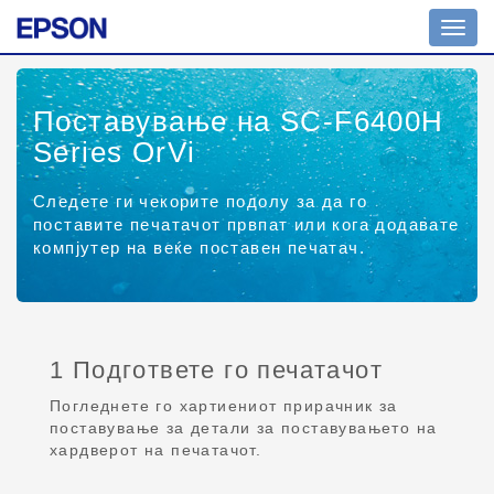
Toggl
navig
Поставување на SC-F6400H
Series OrVi
Следете ги чекорите подолу за да го
поставите печатачот првпат или кога додавате
компјутер на веќе поставен печатач.
1 Подгответе го печатачот
Погледнете го хартиениот прирачник за
поставување за детали за поставувањето на
хардверот на печатачот.