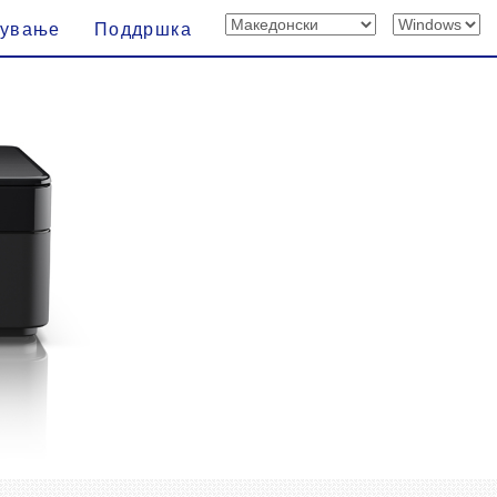
вување
Поддршка