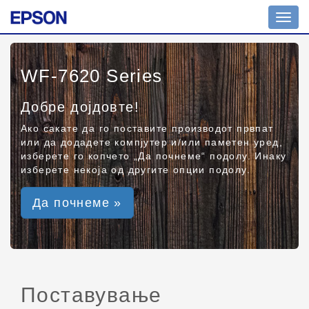
Toggl
navig
WF-7620 Series
Добре дојдовте!
Ако сакате да го поставите производот првпат
или да додадете компјутер и/или паметен уред,
изберете го копчето „Да почнеме“ подолу. Инаку
изберете некоја од другите опции подолу.
Да почнеме »
Поставување