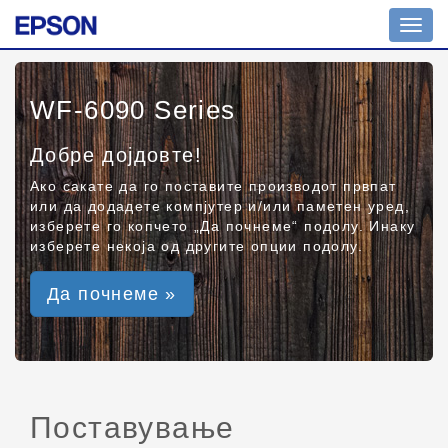
Toggl
navig
WF-6090 Series
Добре дојдовте!
Ако сакате да го поставите производот првпат
или да додадете компјутер и/или паметен уред,
изберете го копчето „Да почнеме“ подолу. Инаку
изберете некоја од другите опции подолу.
Да почнеме »
Поставување