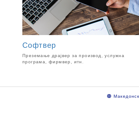
Софтвер
Преземање драјвер за производ, услужна
програма, фирмвер, итн.
Македонс