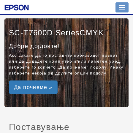
Toggl
navig
SC-T7600D SeriesCMYK
Добре дојдовте!
Ако сакате да го поставите производот првпат
или да додадете компјутер и/или паметен уред,
изберете го копчето „Да почнеме“ подолу. Инаку
изберете некоја од другите опции подолу.
Да почнеме »
Поставување