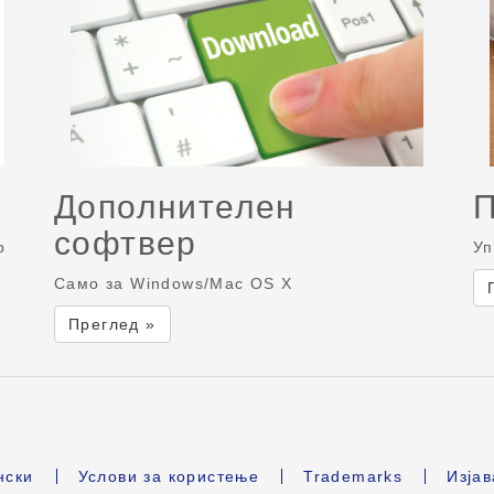
Дополнителен
софтвер
р
Уп
Само за Windows/Mac OS X
Преглед »
нски
Услови за користење
Trademarks
Изјав