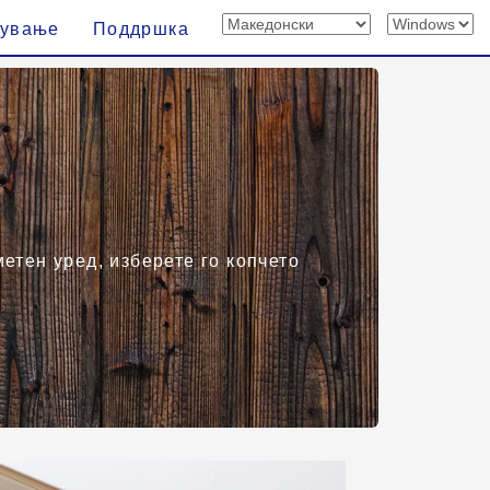
вување
Поддршка
етен уред, изберете го копчето