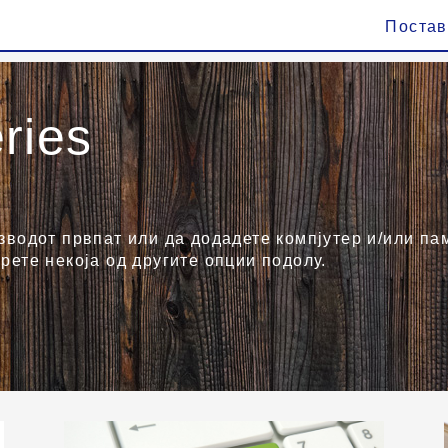
Поста
ries
зводот првпат или да додадете компјутер и/или пам
рете некоја од другите опции подолу.