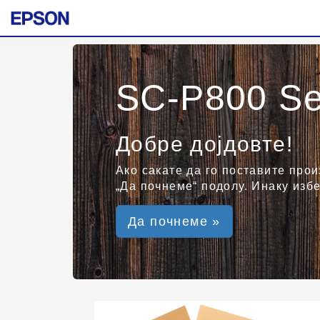
SC-P800 Se
Добре дојдовте!
Ако сакате да го поставите прои
„Да почнеме“ подолу. Инаку избе
Да почнеме »