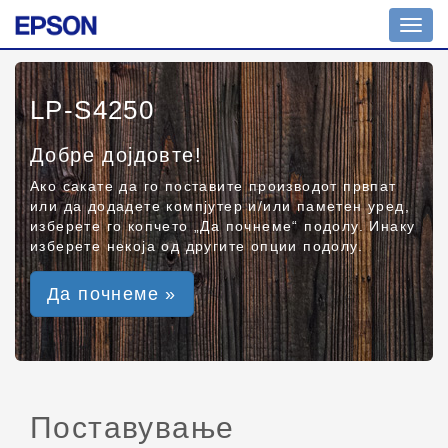
Toggl
navig
LP-S4250
Добре дојдовте!
Ако сакате да го поставите производот првпат
или да додадете компјутер и/или паметен уред,
изберете го копчето „Да почнеме“ подолу. Инаку
изберете некоја од другите опции подолу.
Да почнеме »
Поставување