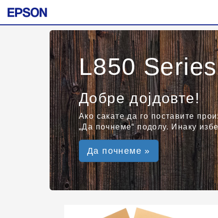
L850 Series
Добре дојдовте!
Ако сакате да го поставите прои
„Да почнеме“ подолу. Инаку избе
Да почнеме »