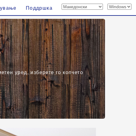
вување
Поддршка
етен уред, изберете го копчето