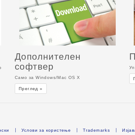
Дополнителен
софтвер
р
Уп
Само за Windows/Mac OS X
Преглед »
нски
Услови за користење
Trademarks
Изјав