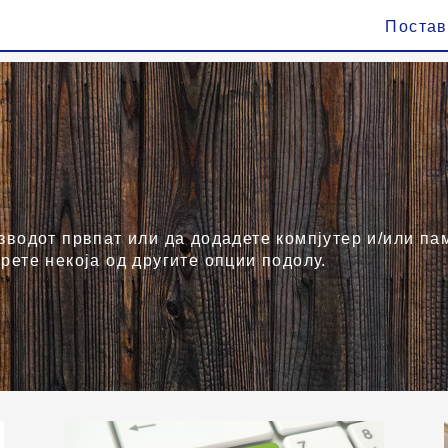
Поста
зводот првпат или да додадете компјутер и/или пам
рете некоја од другите опции подолу.