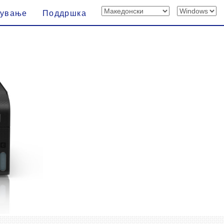
вување
Поддршка