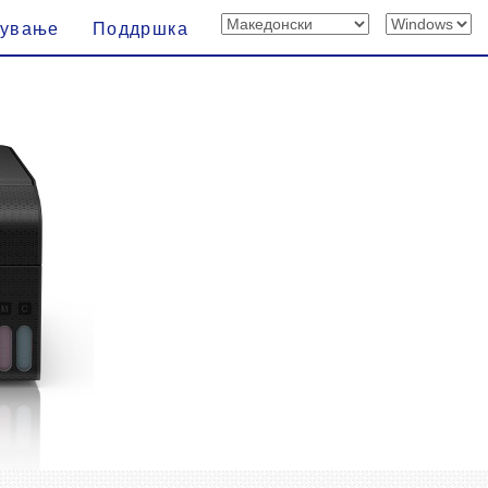
вување
Поддршка