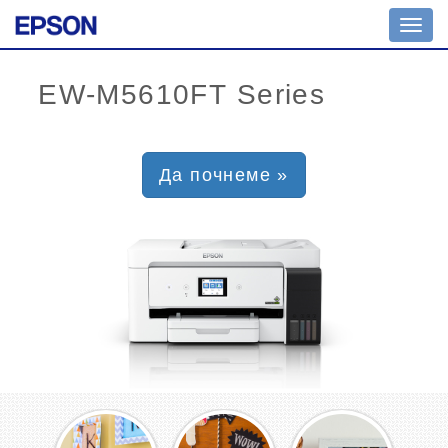
Toggl
navig
Да почнеме »