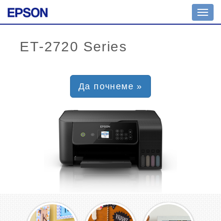
Toggl
navig
Да почнеме »