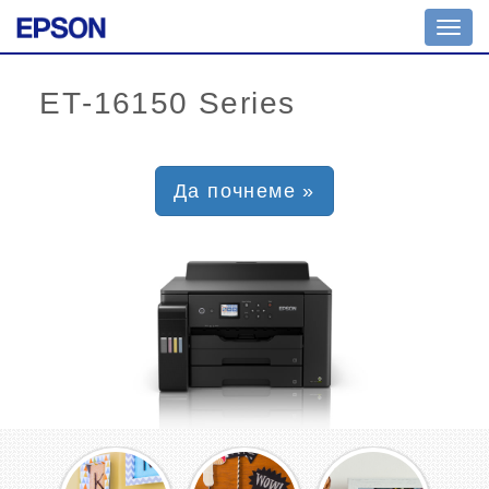
Toggl
navig
Да почнеме »