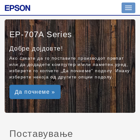
Toggl
navig
EP-707A Series
Добре дојдовте!
Ако сакате да го поставите производот првпат
или да додадете компјутер и/или паметен уред,
изберете го копчето „Да почнеме“ подолу. Инаку
изберете некоја од другите опции подолу.
Да почнеме »
Поставување