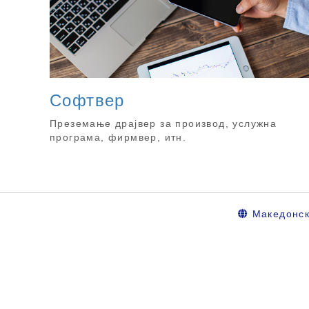
Софтвер
Преземање драјвер за производ, услужна
програма, фирмвер, итн.
Македонс