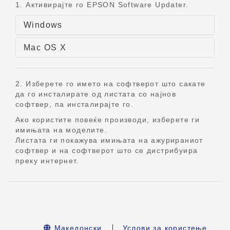
1. Активирајте го EPSON Software Updater.
Windows
Mac OS X
2. Изберете го името на софтверот што сакате
да го инсталирате од листата со најнов
софтвер, па инсталирајте го.
Ако користите повеќе производи, изберете ги
имињата на моделите.
Листата ги покажува имињата на ажурираниот
софтвер и на софтверот што се дистрибуира
преку интернет.
Македонски
Услови за користење