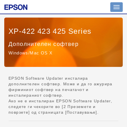
Вкл./
искл.
навиг
XP-422 423 425 Series
Дополнителен софтвер
Windows/Mac OS X
EPSON Software Updater инсталира
дополнителен софтвер. Може и да го ажурира
фирминиот софтвер на печатачот и
инсталираниот софтвер.
Ако не е инсталиран EPSON Software Updater,
следете ги чекорите во [2 Преземете и
поврзете] од страницата [Поставување].