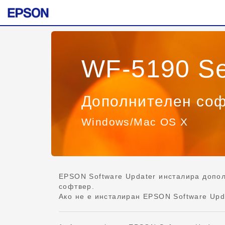
WF-5190 Se
Дополнителен со
Windows/Mac OS X
EPSON Software Updater инсталира допо
софтвер.
Ако не е инсталиран EPSON Software Upda