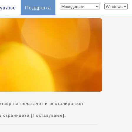
вување
Поддршка
твер на печатачот и инсталираниот
д страницата [Поставување].