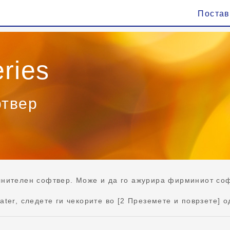
Поста
ries
фтвер
лнителен софтвер. Може и да го ажурира фирминиот соф
ter, следете ги чекорите во [2 Преземете и поврзете] о