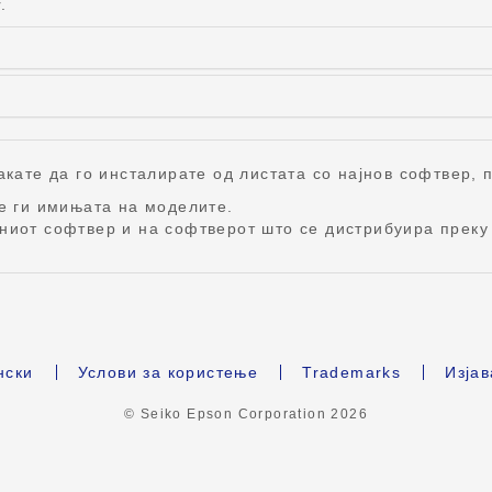
.
кате да го инсталирате од листата со најнов софтвер, п
те ги имињата на моделите.
ниот софтвер и на софтверот што се дистрибуира преку 
нски
Услови за користење
Trademarks
Изјав
© Seiko Epson Corporation
2026