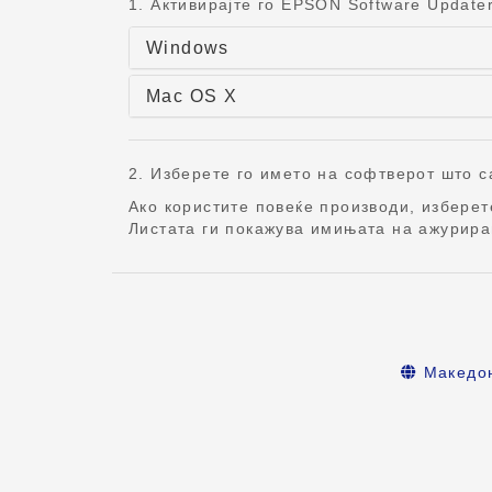
1. Активирајте го EPSON Software Updater
Windows
Mac OS X
2. Изберете го името на софтверот што са
Ако користите повеќе производи, избере
Листата ги покажува имињата на ажурира
Македо