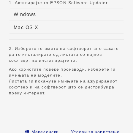
1. Активирајте го EPSON Software Updater.
Windows
Mac OS X
2. Изберете го името на софтверот што сакате
да го инсталирате од листата со најнов
софтвер, па инсталирајте го.
Ако користите повеќе производи, изберете ги
имињата на моделите.
Листата ги покажува имињата на ажурираниот
софтвер и на софтверот што се дистрибуира
преку интернет.
Македонски
Услови за користење