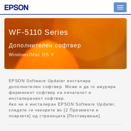
Вкл./
искл.
навиг
WF-5110 Series
Дополнителен софтвер
Windows/Mac OS X
EPSON Software Updater инсталира
дополнителен софтвер. Може и да го ажурира
фирминиот софтвер на печатачот и
инсталираниот софтвер.
Ако не е инсталиран EPSON Software Updater,
следете ги чекорите во [2 Преземете и
поврзете] од страницата [Поставување].