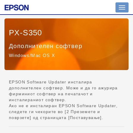
Вкл./
искл.
навиг
PX-S350
Дополнителен софтвер
Windows/Mac OS X
EPSON Software Updater инсталира
дополнителен софтвер. Може и да го ажурира
фирминиот софтвер на печатачот и
инсталираниот софтвер.
Ако не е инсталиран EPSON Software Updater,
следете ги чекорите во [2 Преземете и
поврзете] од страницата [Поставување].