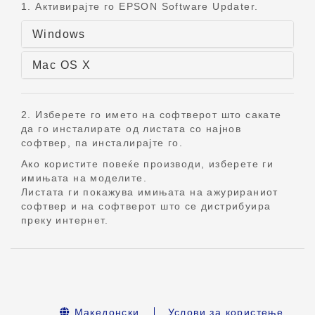
1. Активирајте го EPSON Software Updater.
Windows
Mac OS X
2. Изберете го името на софтверот што сакате
да го инсталирате од листата со најнов
софтвер, па инсталирајте го.
Ако користите повеќе производи, изберете ги
имињата на моделите.
Листата ги покажува имињата на ажурираниот
софтвер и на софтверот што се дистрибуира
преку интернет.
Македонски
Услови за користење