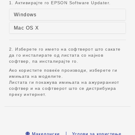
1. Активирајте го EPSON Software Updater.
Windows
Mac OS X
2. Изберете го името на софтверот што сакате
да го инсталирате од листата со најнов
софтвер, па инсталирајте го.
Ако користите повеќе производи, изберете ги
имињата на моделите.
Листата ги покажува имињата на ажурираниот
софтвер и на софтверот што се дистрибуира
преку интернет.
Македонски
Услови за користење