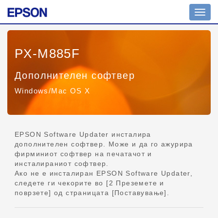
Вкл./
искл.
навиг
PX-M885F
Дополнителен софтвер
Windows/Mac OS X
EPSON Software Updater инсталира
дополнителен софтвер. Може и да го ажурира
фирминиот софтвер на печатачот и
инсталираниот софтвер.
Ако не е инсталиран EPSON Software Updater,
следете ги чекорите во [2 Преземете и
поврзете] од страницата [Поставување].