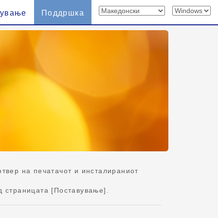
вување
Поддршка
твер на печатачот и инсталираниот
д страницата [Поставување].