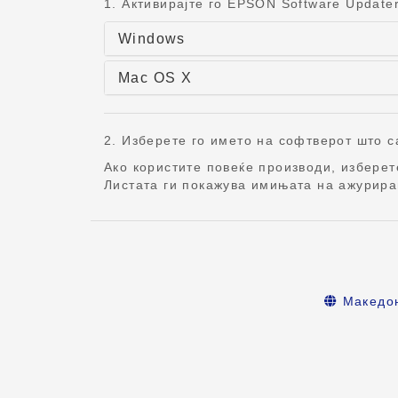
1. Активирајте го EPSON Software Updater
Windows
Mac OS X
2. Изберете го името на софтверот што са
Ако користите повеќе производи, избере
Листата ги покажува имињата на ажурира
Македо