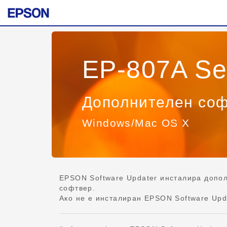
EP-807A Se
Дополнителен со
Windows/Mac OS X
EPSON Software Updater инсталира допо
софтвер.
Ако не е инсталиран EPSON Software Upda