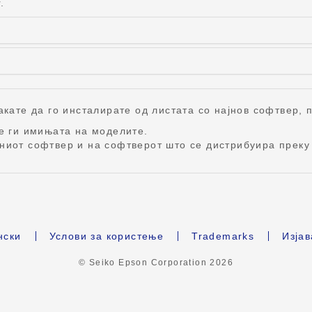
.
кате да го инсталирате од листата со најнов софтвер, п
те ги имињата на моделите.
ниот софтвер и на софтверот што се дистрибуира преку 
нски
Услови за користење
Trademarks
Изјав
© Seiko Epson Corporation
2026