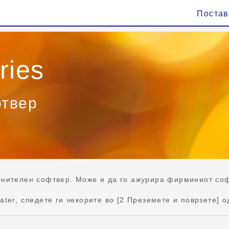
Поста
ries
фтвер
лнителен софтвер. Може и да го ажурира фирминиот соф
ter, следете ги чекорите во [2 Преземете и поврзете] о