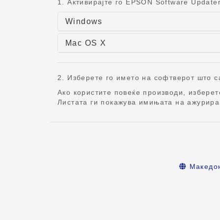
1. Активирајте го EPSON Software Updater
Windows
Mac OS X
2. Изберете го името на софтверот што са
Ако користите повеќе производи, избере
Листата ги покажува имињата на ажурира
Македо