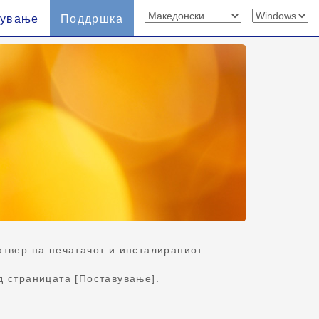
вување
Поддршка
твер на печатачот и инсталираниот
д страницата [Поставување].