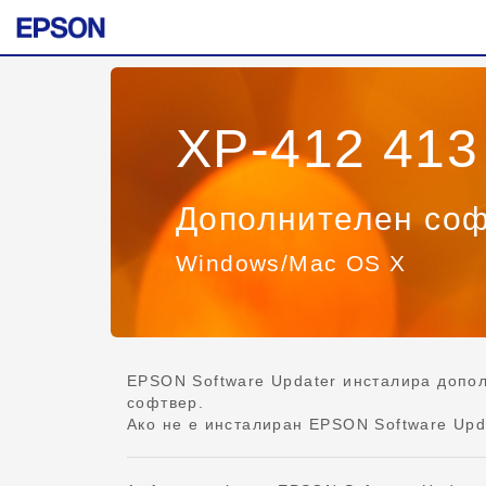
XP-412 413
Дополнителен со
Windows/Mac OS X
EPSON Software Updater инсталира допо
софтвер.
Ако не е инсталиран EPSON Software Upda