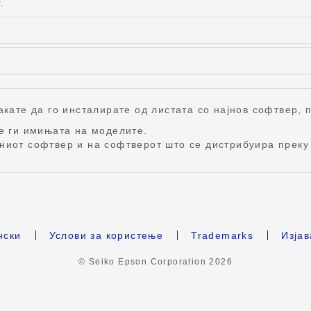
.
кате да го инсталирате од листата со најнов софтвер, п
те ги имињата на моделите.
ниот софтвер и на софтверот што се дистрибуира преку 
нски
Услови за користење
Trademarks
Изјав
© Seiko Epson Corporation
2026