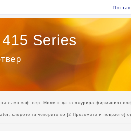
Поста
 415 Series
фтвер
лнителен софтвер. Може и да го ажурира фирминиот соф
ter, следете ги чекорите во [2 Преземете и поврзете] о