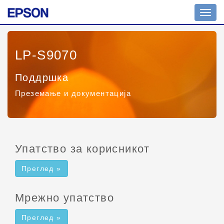
Вкл./
искл.
навиг
LP-S9070
Поддршка
Преземање и документација
Упатство за корисникот
Преглед »
Мрежно упатство
Преглед »