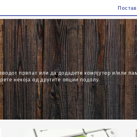
Поста
зводот првпат или да додадете компјутер и/или пам
рете некоја од другите опции подолу.