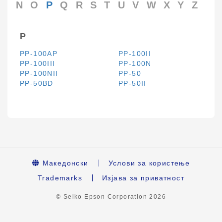
N
O
P
Q
R
S
T
U
V
W
X
Y
Z
P
PP-100AP
PP-100II
PP-100III
PP-100N
PP-100NII
PP-50
PP-50BD
PP-50II
Македонски
Услови за користење
Trademarks
Изјава за приватност
© Seiko Epson Corporation
2026