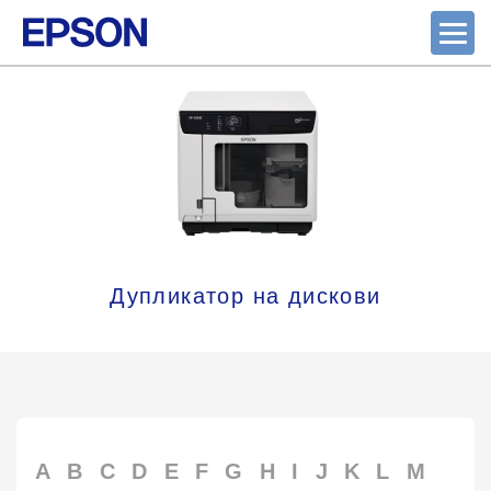
Дупликатор на дискови
A
B
C
D
E
F
G
H
I
J
K
L
M