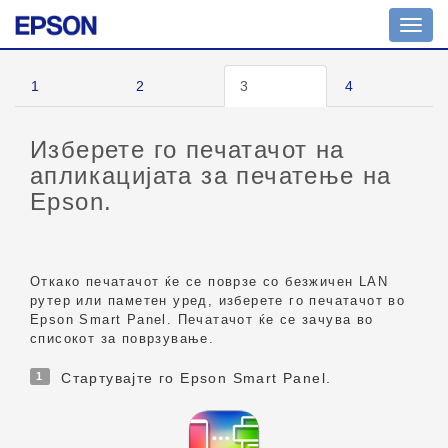
Toggl
navig
1
2
3
4
Изберете го печатачот на
апликацијата за печатење на
Epson.
Откако печатачот ќе се поврзе со безжичен LAN
рутер или паметен уред, изберете го печатачот во
Epson Smart Panel
. Печатачот ќе се зачува во
списокот за поврзување.
1
Стартувајте го
Epson Smart Panel
.