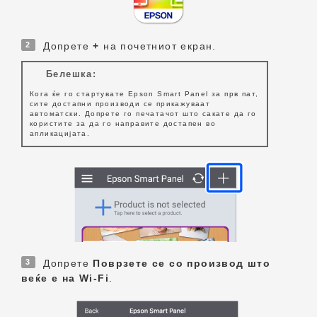
2
Допрете
+
на почетниот екран.
Белешка:
Кога ќе го стартувате
Epson Smart Panel
за прв пат,
сите достапни производи се прикажуваат
автоматски. Допрете го печатачот што сакате да го
користите за да го направите достапен во
апликацијата.
3
Допрете
Поврзете се со производ што
веќе е на Wi-Fi
.