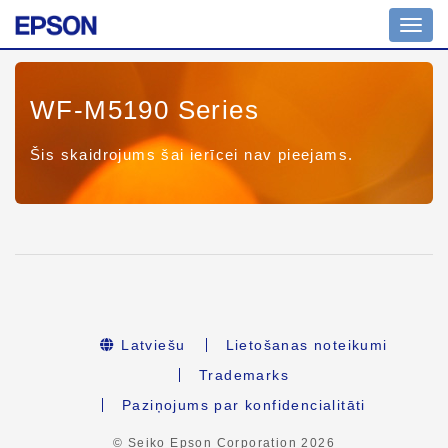
Toggl
navig
WF-M5190 Series
Šis skaidrojums šai ierīcei nav pieejams.
Latviešu
Lietošanas noteikumi
Trademarks
Paziņojums par konfidencialitāti
© Seiko Epson Corporation
2026