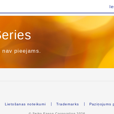
Ie
eries
i nav pieejams.
Lietošanas noteikumi
Trademarks
Paziņojums p
© Seiko Epson Corporation
2026