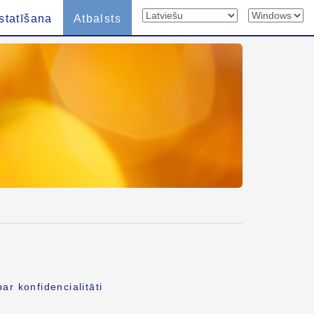
statīšana
Atbalsts
ar konfidencialitāti