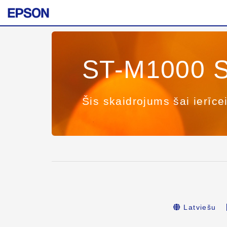
ST-M1000 S
Šis skaidrojums šai ierīce
Latviešu