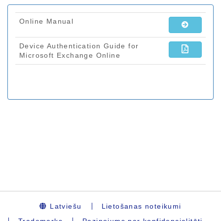
Latviešu
Lietošanas noteikumi
Trademarks
Paziņojums par konfidencialitāti