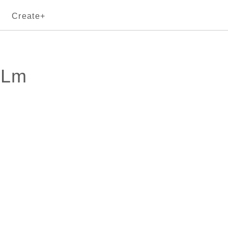
Create+
cLm