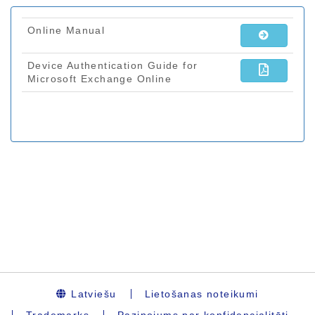
Latviešu
Lietošanas noteikumi
Trademarks
Paziņojums par konfidencialitāti