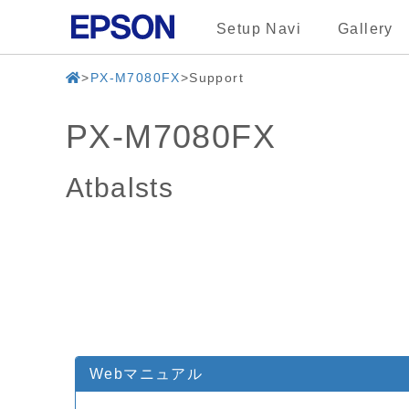
Setup Navi
Gallery
PX-M7080FX
Support
PX-M7080FX
Atbalsts