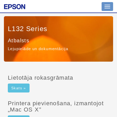
Navig
pārsl
L132 Series
Atbalsts
Lejupielāde un dokumentācija
Lietotāja rokasgrāmata
Skats »
Printera pievienošana, izmantojot
„Mac OS X”