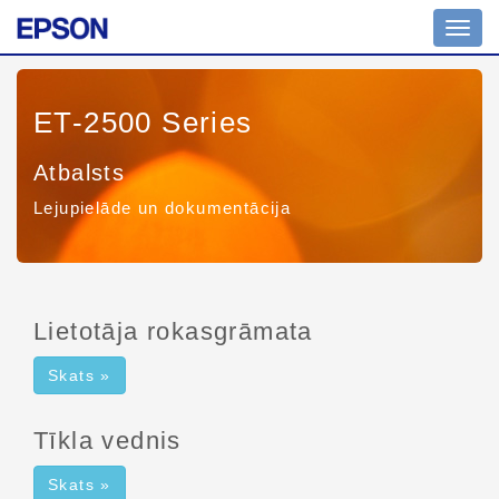
Navig
pārsl
ET-2500 Series
Atbalsts
Lejupielāde un dokumentācija
Lietotāja rokasgrāmata
Skats »
Tīkla vednis
Skats »