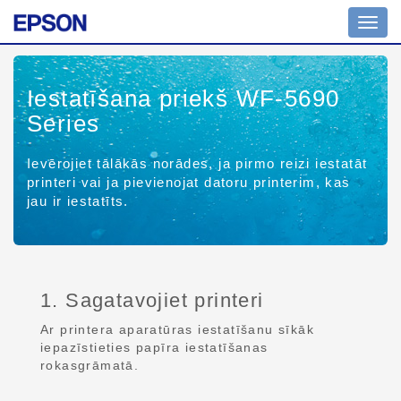
Toggl
navig
Iestatīšana priekš WF-5690
Series
Ievērojiet tālākās norādes, ja pirmo reizi iestatāt
printeri vai ja pievienojat datoru printerim, kas
jau ir iestatīts.
1. Sagatavojiet printeri
Ar printera aparatūras iestatīšanu sīkāk
iepazīstieties papīra iestatīšanas
rokasgrāmatā.