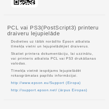
PCL vai PS3(PostScript3) printeru
draiveru lejupielāde
Dodieties uz tālāk norādīto Epson atbalsta
tīmekļa vietni un lejupielādējiet draiverus.
Skatiet printera dokumentāciju, lai uzzinātu,
vai printeris atbalsta PCL vai PS3 drukāšanas
valodas.
Tīmekļa vietnē iespējams lejupielādēt
rokasgrāmatas papildu informācijai.
http://www.epson.eu/Support (Eiropa)
http://support.epson.net/ (ārpus Eiropas)