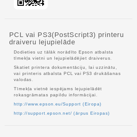
PCL vai PS3(PostScript3) printeru
draiveru lejupielāde
Dodieties uz tālāk norādīto Epson atbalsta
tīmekļa vietni un lejupielādējiet draiverus.
Skatiet printera dokumentāciju, lai uzzinātu,
vai printeris atbalsta PCL vai PS3 drukāšanas
valodas.
Tīmekļa vietnē iespējams lejupielādēt
rokasgrāmatas papildu informācijai.
http://www.epson.eu/Support (Eiropa)
http://support.epson.net/ (ārpus Eiropas)