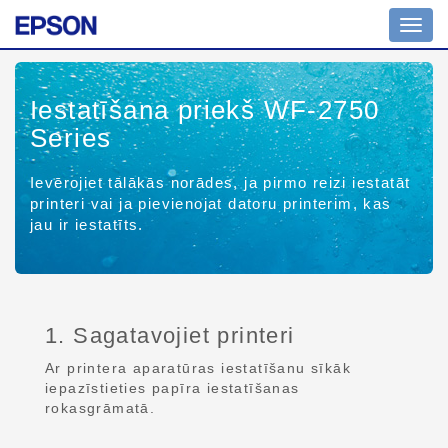
Toggl
navig
Iestatīšana priekš WF-2750
Series
Ievērojiet tālākās norādes, ja pirmo reizi iestatāt
printeri vai ja pievienojat datoru printerim, kas
jau ir iestatīts.
1. Sagatavojiet printeri
Ar printera aparatūras iestatīšanu sīkāk
iepazīstieties papīra iestatīšanas
rokasgrāmatā.