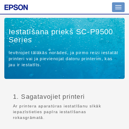
Toggl
navig
Iestatīšana priekš SC-P9500
Series
Ievērojiet tālākās norādes, ja pirmo reizi iestatāt
printeri vai ja pievienojat datoru printerim, kas
jau ir iestatīts.
1. Sagatavojiet printeri
Ar printera aparatūras iestatīšanu sīkāk
iepazīstieties papīra iestatīšanas
rokasgrāmatā.