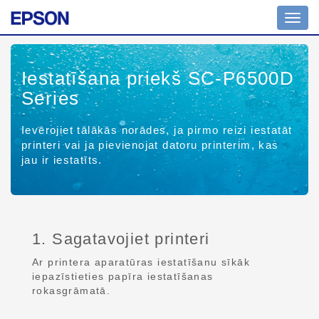
Toggl
navig
Iestatīšana priekš SC-P6500D
Series
Ievērojiet tālākās norādes, ja pirmo reizi iestatāt
printeri vai ja pievienojat datoru printerim, kas
jau ir iestatīts.
1. Sagatavojiet printeri
Ar printera aparatūras iestatīšanu sīkāk
iepazīstieties papīra iestatīšanas
rokasgrāmatā.