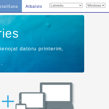
statīšana
Atbalsts
ries
vienojat datoru printerim,