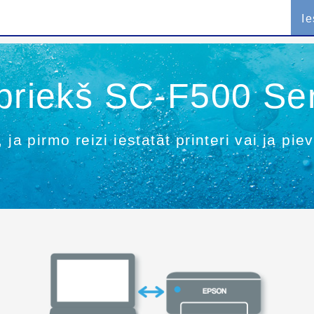
Ie
 priekš SC-F500 Se
 ja pirmo reizi iestatāt printeri vai ja pie