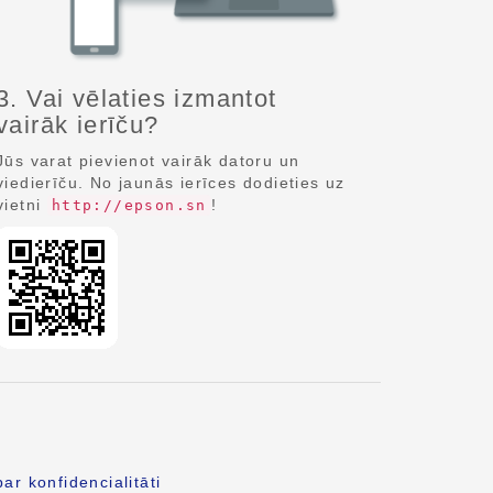
3. Vai vēlaties izmantot
vairāk ierīču?
Jūs varat pievienot vairāk datoru un
viedierīču. No jaunās ierīces dodieties uz
vietni
!
http://epson.sn
ar konfidencialitāti