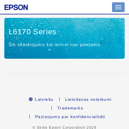
Toggl
navig
L6170 Series
Šis skaidrojums šai ierīcei nav pieejams.
Latviešu
Lietošanas noteikumi
Trademarks
Paziņojums par konfidencialitāti
© Seiko Epson Corporation
2026